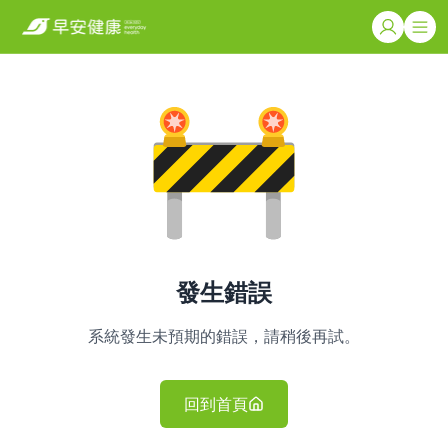
發生錯誤
系統發生未預期的錯誤，請稍後再試。
回到首頁