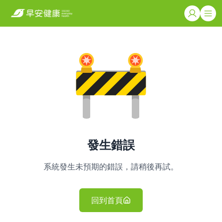
發生錯誤
系統發生未預期的錯誤，請稍後再試。
回到首頁