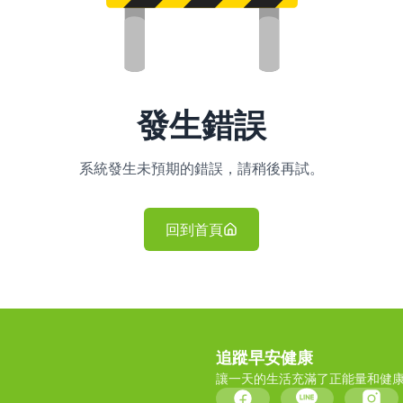
發生錯誤
系統發生未預期的錯誤，請稍後再試。
回到首頁
追蹤早安健康
讓一天的生活充滿了正能量和健