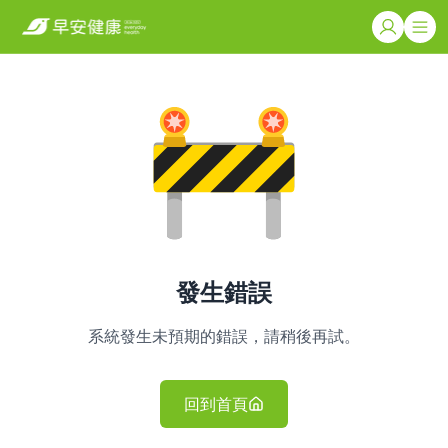
發生錯誤
系統發生未預期的錯誤，請稍後再試。
回到首頁