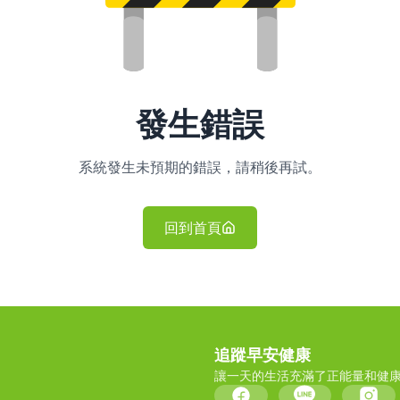
發生錯誤
系統發生未預期的錯誤，請稍後再試。
回到首頁
追蹤早安健康
讓一天的生活充滿了正能量和健