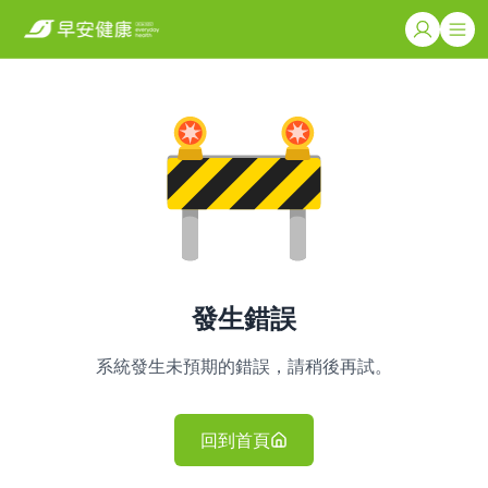
發生錯誤
系統發生未預期的錯誤，請稍後再試。
回到首頁