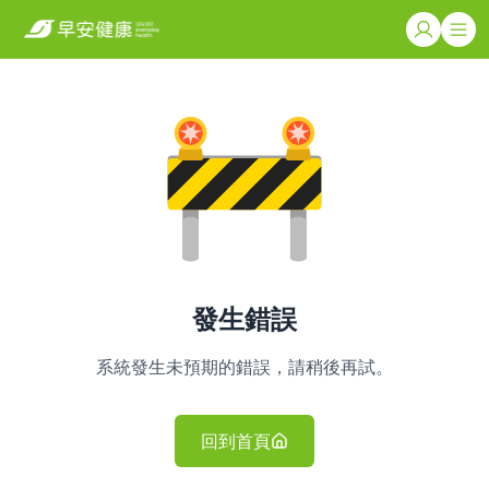
發生錯誤
系統發生未預期的錯誤，請稍後再試。
回到首頁