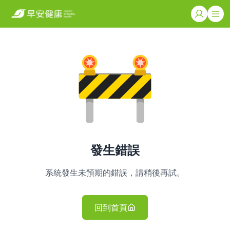
發生錯誤
系統發生未預期的錯誤，請稍後再試。
回到首頁