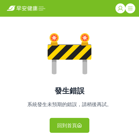
發生錯誤
系統發生未預期的錯誤，請稍後再試。
回到首頁