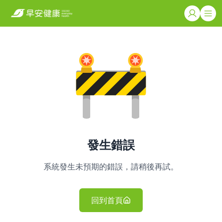
發生錯誤
系統發生未預期的錯誤，請稍後再試。
回到首頁