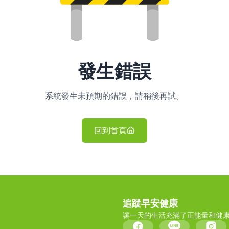
發生錯誤
系統發生未預期的錯誤，請稍後再試。
回到首頁
追蹤早安健康
讓一天的生活充滿了正能量和健