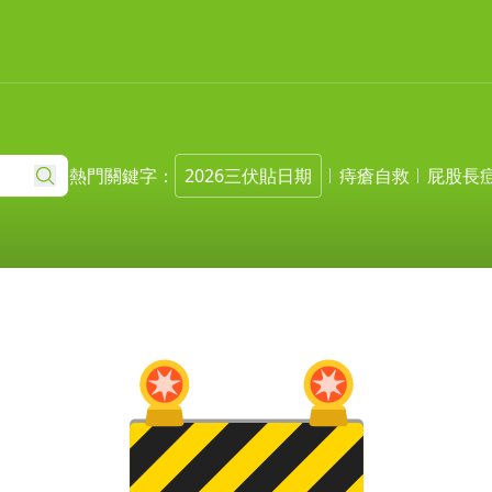
熱門關鍵字：
2026三伏貼日期
痔瘡自救
屁股長