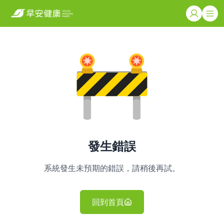
發生錯誤
系統發生未預期的錯誤，請稍後再試。
回到首頁