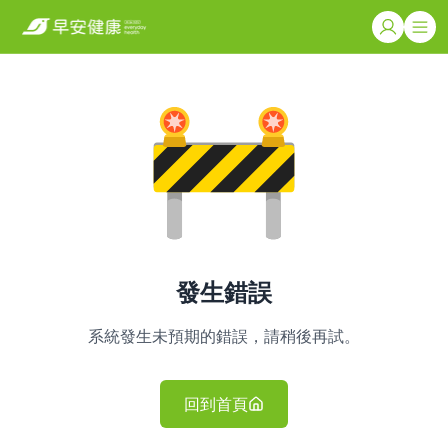
發生錯誤
系統發生未預期的錯誤，請稍後再試。
回到首頁