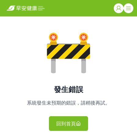
發生錯誤
系統發生未預期的錯誤，請稍後再試。
回到首頁