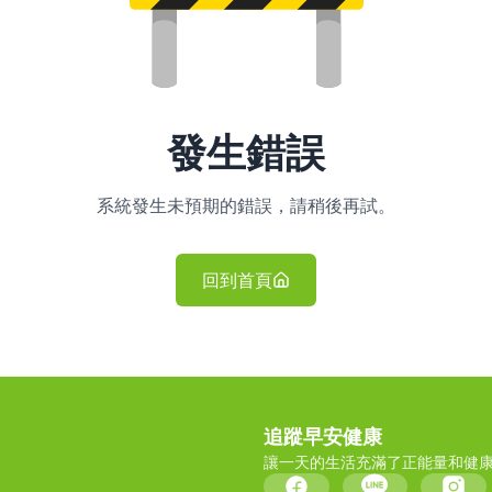
發生錯誤
系統發生未預期的錯誤，請稍後再試。
回到首頁
追蹤早安健康
讓一天的生活充滿了正能量和健