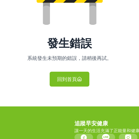
發生錯誤
系統發生未預期的錯誤，請稍後再試。
回到首頁
追蹤早安健康
讓一天的生活充滿了正能量和健