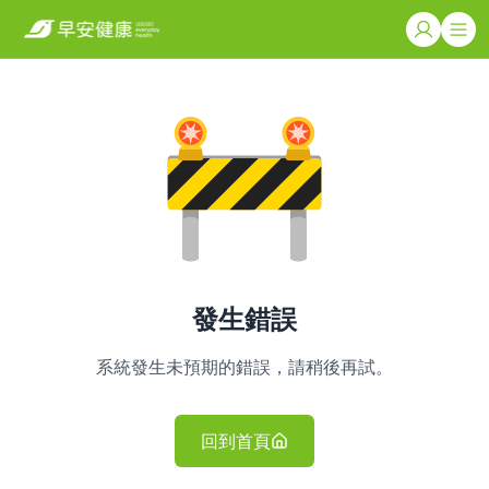
發生錯誤
系統發生未預期的錯誤，請稍後再試。
回到首頁