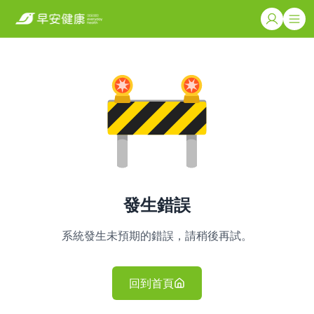
發生錯誤
系統發生未預期的錯誤，請稍後再試。
回到首頁