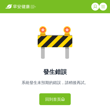
發生錯誤
系統發生未預期的錯誤，請稍後再試。
回到首頁