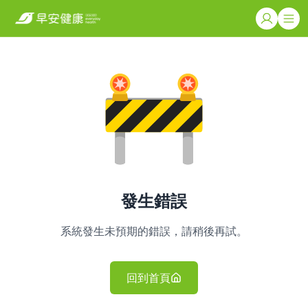
發生錯誤
系統發生未預期的錯誤，請稍後再試。
回到首頁