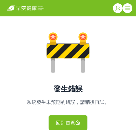
發生錯誤
系統發生未預期的錯誤，請稍後再試。
回到首頁