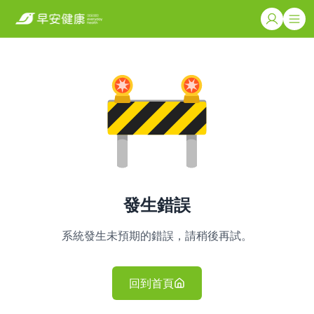
發生錯誤
系統發生未預期的錯誤，請稍後再試。
回到首頁