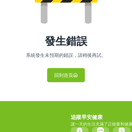
發生錯誤
系統發生未預期的錯誤，請稍後再試。
回到首頁
追蹤早安健康
讓一天的生活充滿了正能量和健