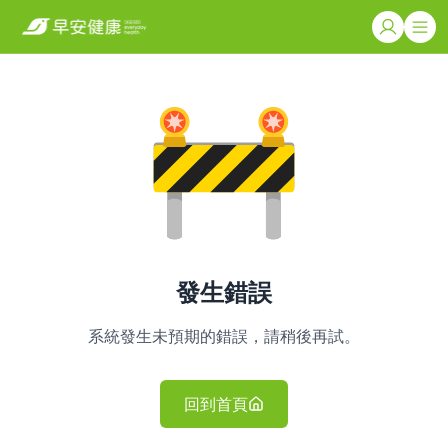
發生錯誤
系統發生未預期的錯誤，請稍後再試。
回到首頁