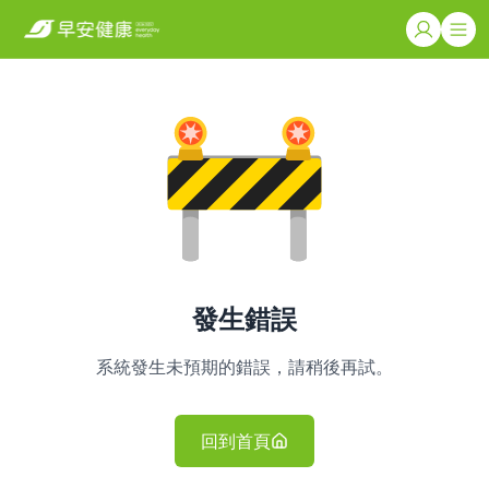
發生錯誤
系統發生未預期的錯誤，請稍後再試。
回到首頁