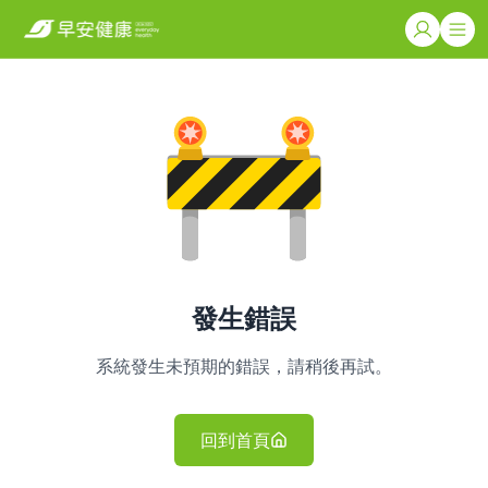
發生錯誤
系統發生未預期的錯誤，請稍後再試。
回到首頁