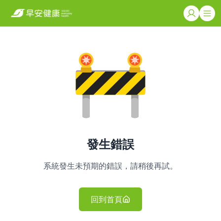
發生錯誤
系統發生未預期的錯誤，請稍後再試。
回到首頁