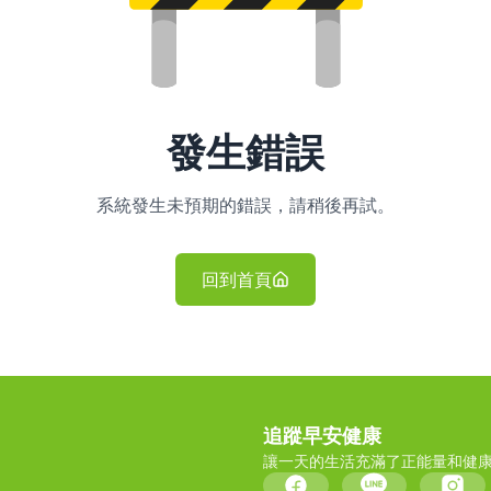
發生錯誤
系統發生未預期的錯誤，請稍後再試。
回到首頁
追蹤早安健康
讓一天的生活充滿了正能量和健