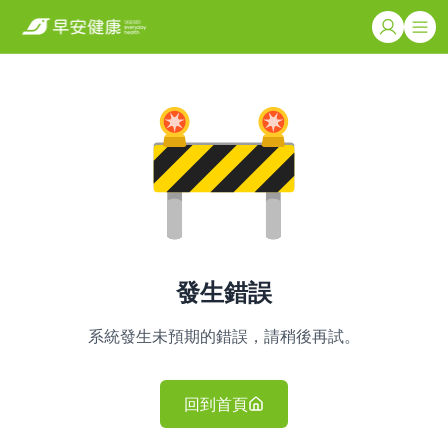
發生錯誤
系統發生未預期的錯誤，請稍後再試。
回到首頁