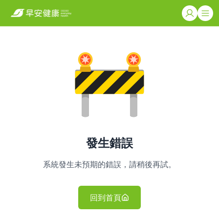
發生錯誤
系統發生未預期的錯誤，請稍後再試。
回到首頁