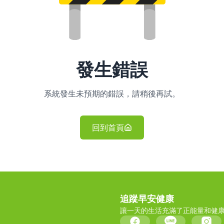
發生錯誤
系統發生未預期的錯誤，請稍後再試。
回到首頁
追蹤早安健康
讓一天的生活充滿了正能量和健