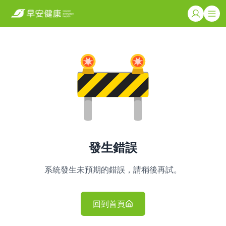
發生錯誤
系統發生未預期的錯誤，請稍後再試。
回到首頁