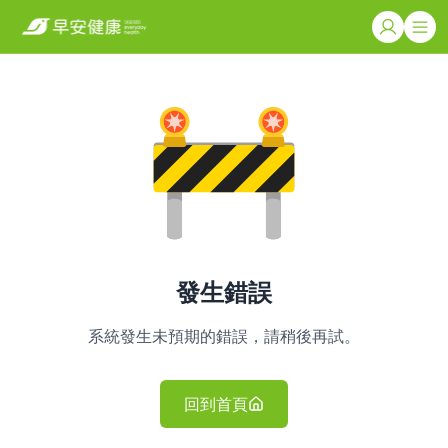
發生錯誤
系統發生未預期的錯誤，請稍後再試。
回到首頁