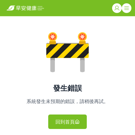
發生錯誤
系統發生未預期的錯誤，請稍後再試。
回到首頁