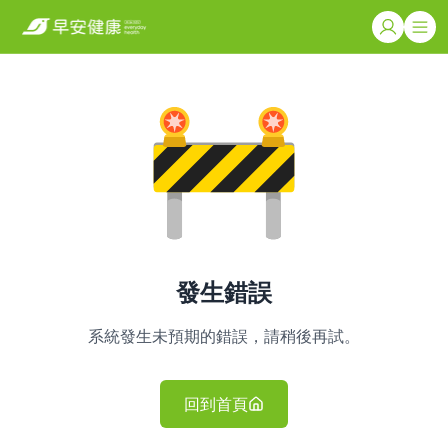
發生錯誤
系統發生未預期的錯誤，請稍後再試。
回到首頁