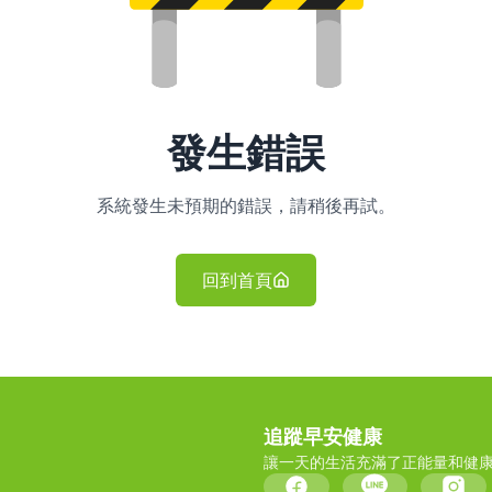
發生錯誤
系統發生未預期的錯誤，請稍後再試。
回到首頁
追蹤早安健康
讓一天的生活充滿了正能量和健