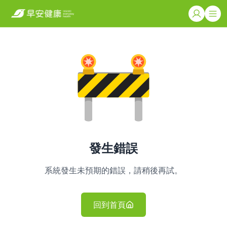
發生錯誤
系統發生未預期的錯誤，請稍後再試。
回到首頁