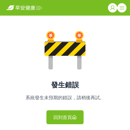
發生錯誤
系統發生未預期的錯誤，請稍後再試。
回到首頁