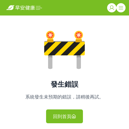
發生錯誤
系統發生未預期的錯誤，請稍後再試。
回到首頁