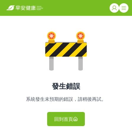
發生錯誤
系統發生未預期的錯誤，請稍後再試。
回到首頁