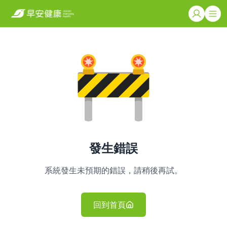
發生錯誤
系統發生未預期的錯誤，請稍後再試。
回到首頁