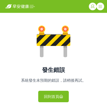
發生錯誤
系統發生未預期的錯誤，請稍後再試。
回到首頁