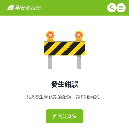
發生錯誤
系統發生未預期的錯誤，請稍後再試。
回到首頁