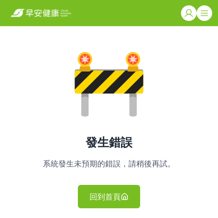
發生錯誤
系統發生未預期的錯誤，請稍後再試。
回到首頁