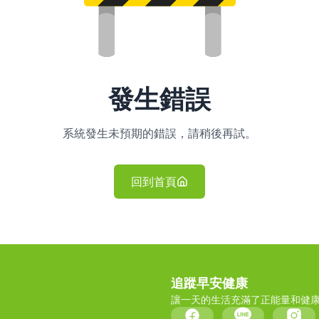
發生錯誤
系統發生未預期的錯誤，請稍後再試。
回到首頁
追蹤早安健康
讓一天的生活充滿了正能量和健