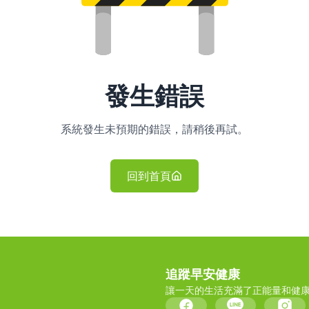
發生錯誤
系統發生未預期的錯誤，請稍後再試。
回到首頁
追蹤早安健康
讓一天的生活充滿了正能量和健