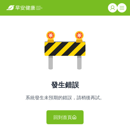
發生錯誤
系統發生未預期的錯誤，請稍後再試。
回到首頁