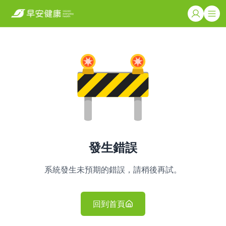
發生錯誤
系統發生未預期的錯誤，請稍後再試。
回到首頁