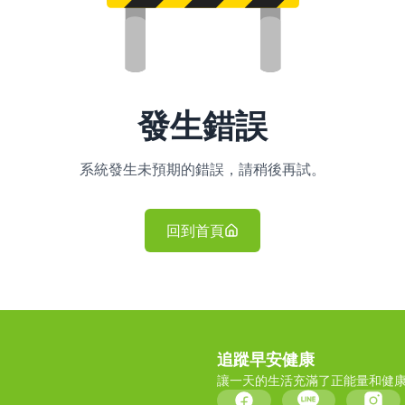
發生錯誤
系統發生未預期的錯誤，請稍後再試。
回到首頁
追蹤早安健康
讓一天的生活充滿了正能量和健