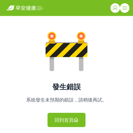
發生錯誤
系統發生未預期的錯誤，請稍後再試。
回到首頁